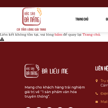
Chào mừng bạn đến với Website Banhkhome
TRANG CHỦ
G
Liên kết không tồn tại, vui lòng
bấm
để quay lại
Trang chủ
.
Liên h
Trụ 
Cẩm
Mang cho khách hàng trải nghiệm
giá trị về “1 sản phẩm văn hóa
Điện
truyền thống”.
Mail