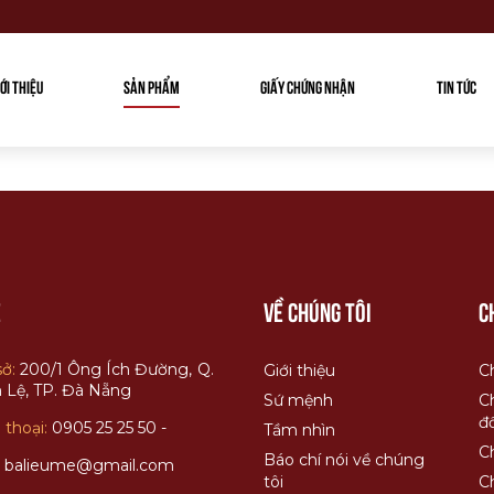
IỚI THIỆU
SẢN PHẨM
GIẤY CHỨNG NHẬN
TIN TỨC
ệ
Về chúng tôi
C
sở:
200/1 Ông Ích Đường, Q.
Giới thiệu
C
 Lệ, TP. Đà Nẵng
Sứ mệnh
C
đổ
 thoại:
0905 25 25 50 -
Tầm nhìn
C
Báo chí nói về chúng
:
balieume@gmail.com
tôi
C