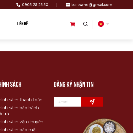
0905 25 25 50
|
balieume@gmail.com
LIÊN HỆ
hính sách
Đăng ký nhận tin
hính sách thanh toán
hính sách bảo hành
i trả
hính sách vận chuyển
hính sách bảo mật