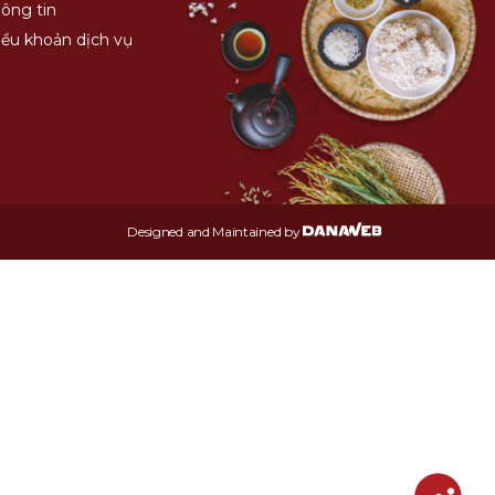
hông tin
iều khoản dịch vụ
Designed and Maintained by