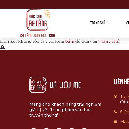
Chào mừng bạn đến với Website Banhkhome
TRANG CHỦ
G
Liên kết không tồn tại, vui lòng
bấm
để quay lại
Trang chủ
.
Liên h
Trụ 
Cẩm
Mang cho khách hàng trải nghiệm
giá trị về “1 sản phẩm văn hóa
Điện
truyền thống”.
Mail