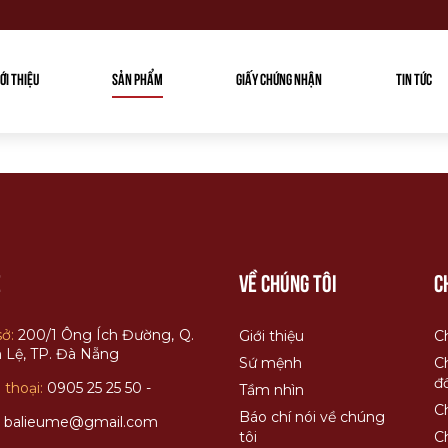
IỚI THIỆU
SẢN PHẨM
GIẤY CHỨNG NHẬN
TIN TỨC
ệ
Về chúng tôi
C
sở:
200/1 Ông Ích Đường, Q.
Giới thiệu
C
 Lệ, TP. Đà Nẵng
Sứ mệnh
C
đổ
 thoại:
0905 25 25 50 -
Tầm nhìn
C
Báo chí nói về chúng
:
balieume@gmail.com
tôi
C