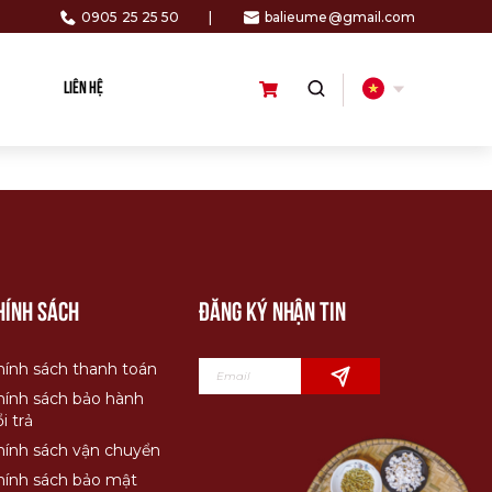
0905 25 25 50
|
balieume@gmail.com
LIÊN HỆ
hính sách
Đăng ký nhận tin
hính sách thanh toán
hính sách bảo hành
i trả
hính sách vận chuyển
hính sách bảo mật