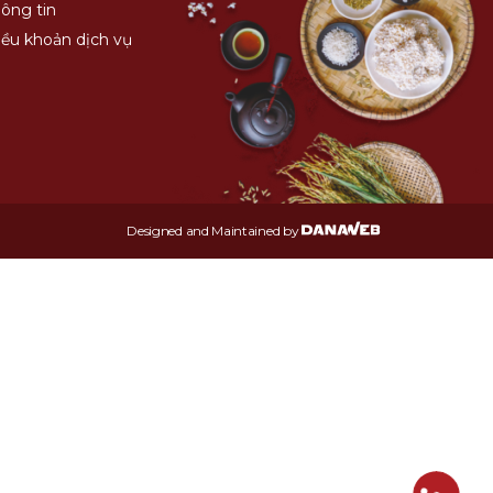
hông tin
iều khoản dịch vụ
Designed and Maintained by