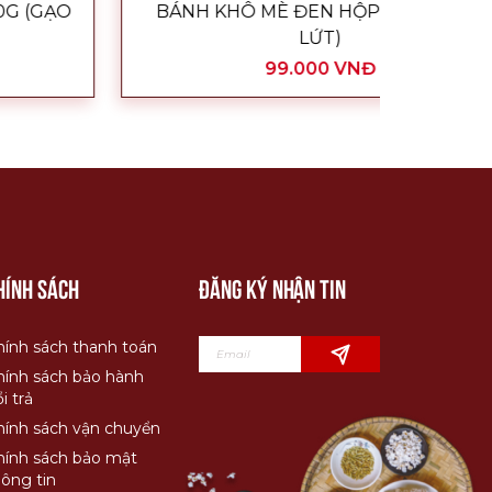
BÁNH KHÔ MÈ ĐEN HỘP 250G (GẠO
BÁNH 
LỨT)
99.000 VNĐ
hính sách
Đăng ký nhận tin
hính sách thanh toán
hính sách bảo hành
i trả
hính sách vận chuyển
hính sách bảo mật
hông tin