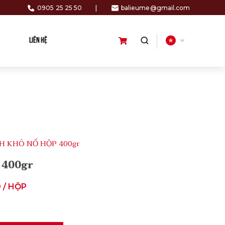
0905 25 25 50
|
balieume@gmail.com
LIÊN HỆ
H KHÔ NỔ HỘP 400gr
 400gr
 / HỘP