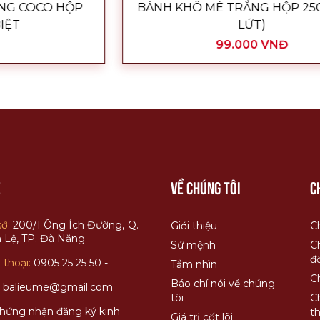
BÁNH KHÔ MÈ TRẮNG HỘP 250G (GẠO
LỨT)
99.000 VNĐ
ệ
Về chúng tôi
C
sở:
200/1 Ông Ích Đường, Q.
Giới thiệu
C
 Lệ, TP. Đà Nẵng
Sứ mệnh
C
đổ
 thoại:
0905 25 25 50 -
Tầm nhìn
C
Báo chí nói về chúng
:
balieume@gmail.com
tôi
C
chứng nhận đăng ký kinh
t
Giá trị cốt lõi