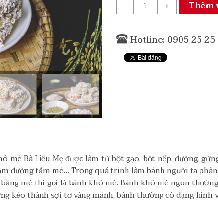
Thêm v
-
+
Hotline: 0905 25 25
ô mè Bà Liễu Mẹ được làm từ bột gạo, bột nếp, đường, gừng
tắm đường tắm mè… Trong quá trình làm bánh người ta phân 
m bằng mè thì gọi là bánh khô mè. Bánh khô mè ngon thường 
ường kéo thành sợi tơ vàng mảnh, bánh thường có dạng hình 