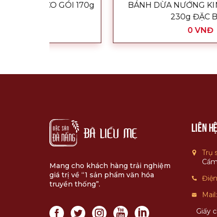
GÓI 170g
BÁNH DỪA NƯỚNG KING COCO HỘP
230g ĐẶC BIỆT
0 VNĐ
Liên h
Trụ 
Cẩm
Mang cho khách hàng trải nghiệm
giá trị về “1 sản phẩm văn hóa
Điện
truyền thống”.
Mail
Giấy 