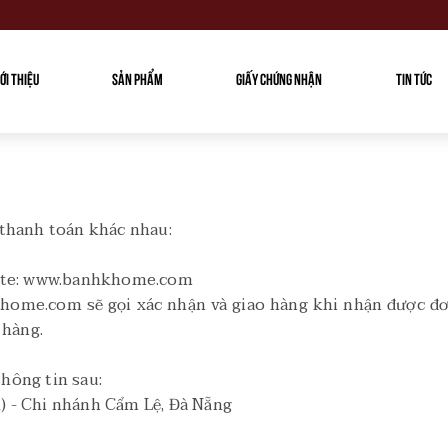
IỚI THIỆU
SẢN PHẨM
GIẤY CHỨNG NHẬN
TIN TỨC
 thanh toán khác nhau:
site: www.banhkhome.com
ome.com sẽ gọi xác nhận và giao hàng khi nhận được đơ
o hàng.
hông tin sau:
) - Chi nhánh Cẩm Lệ, Đà Nẵng