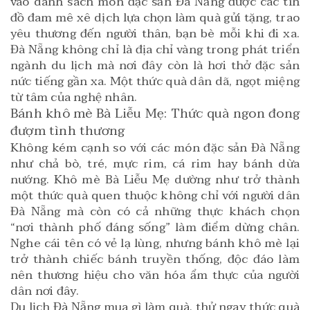
vào danh sách món đặc sản Đà Nẵng được các tín
đồ đam mê xê dịch lựa chọn làm quà gửi tặng, trao
yêu thương đến người thân, bạn bè mỗi khi đi xa.
Đà Nẵng không chỉ là địa chỉ vàng trong phát triển
ngành du lịch mà nơi đây còn là hơi thở đặc sản
nức tiếng gần xa. Một thức quà dân dã, ngọt miệng
từ tâm của nghệ nhân.
Bánh khô mè Bà Liễu Mẹ: Thức quà ngon đong
đượm tình thương
Không kém cạnh so với các món đặc sản Đà Nẵng
như chả bò, tré, mực rim, cá rim hay bánh dừa
nướng. Khô mè Bà Liễu Mẹ dường như trở thành
một thức quà quen thuộc không chỉ với người dân
Đà Nẵng mà còn có cả những thực khách chọn
“nơi thành phố đáng sống” làm điểm dừng chân.
Nghe cái tên có vẻ lạ lùng, nhưng bánh khô mè lại
trở thành chiếc bánh truyền thống, độc đáo làm
nên thương hiệu cho văn hóa ẩm thực của người
dân nơi đây.
Du lịch Đà Nẵng mua gì làm quà, thử ngay thức quà